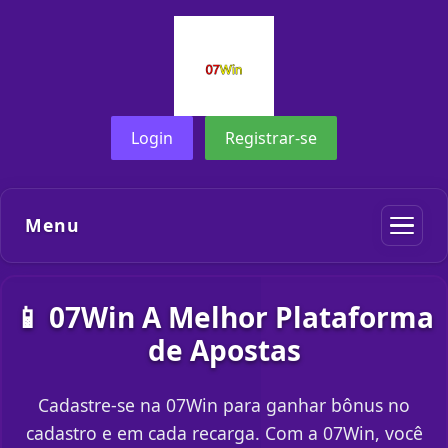
Login
Registrar-se
Menu
📱 07Win A Melhor Plataforma
de Apostas
Cadastre-se na 07Win para ganhar bônus no
cadastro e em cada recarga. Com a 07Win, você