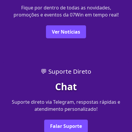
Fique por dentro de todas as novidades,
promoções e eventos da 07Win em tempo real!
Ver Notícias
💬 Suporte Direto
Chat
Suporte direto via Telegram, respostas rápidas e
atendimento personalizado!
Falar Suporte